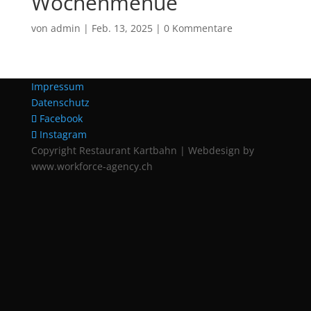
Wochenmenue
von
admin
|
Feb. 13, 2025
|
0 Kommentare
Impressum
Datenschutz
Facebook
Instagram
Copyright Restaurant Kartbahn | Webdesign by
www.workforce-agency.ch